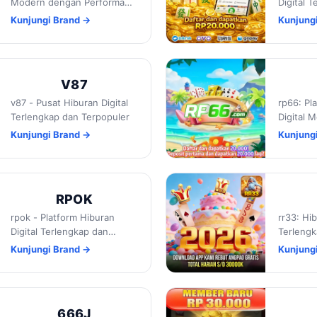
Modern dengan Performa
Digital 
Super Cepat
Inovatif
Kunjungi Brand →
Kunjung
V87
v87 - Pusat Hiburan Digital
rp66: Pl
Terlengkap dan Terpopuler
Digital 
Akses T
Kunjungi Brand →
Kunjung
RPOK
rpok - Platform Hiburan
rr33: Hib
Digital Terlengkap dan
Terlengk
Inovatif
Gengga
Kunjungi Brand →
Kunjung
666J