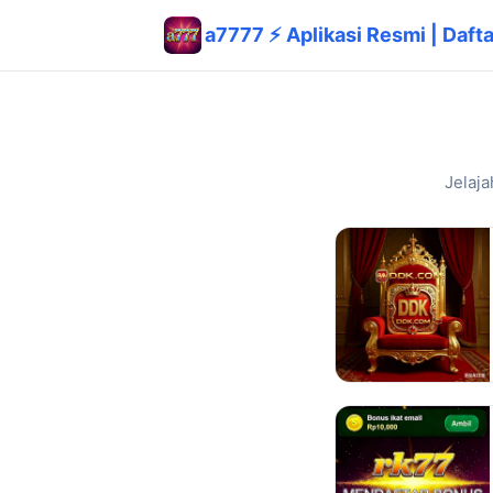
a7777 ⚡ Aplikasi Resmi | Daft
Jelaja