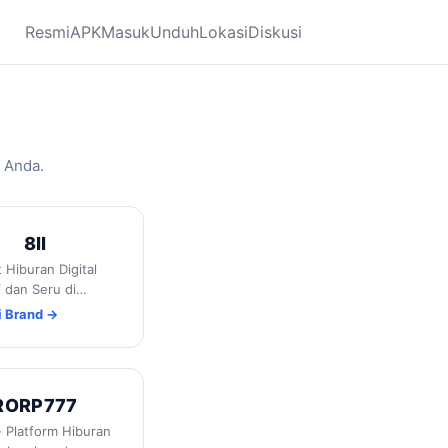
Resmi
APK
Masuk
Unduh
Lokasi
Diskusi
k Anda.
8II
t Hiburan Digital
f dan Seru di
man Anda
i Brand →
RORP777
- Platform Hiburan