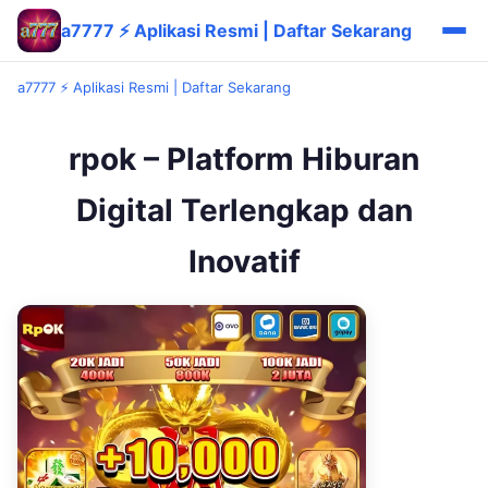
a7777 ⚡ Aplikasi Resmi | Daftar Sekarang
a7777 ⚡ Aplikasi Resmi | Daftar Sekarang
rpok – Platform Hiburan
Digital Terlengkap dan
Inovatif