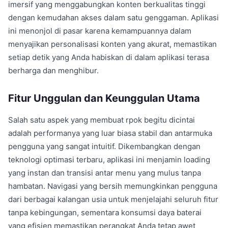
imersif yang menggabungkan konten berkualitas tinggi
dengan kemudahan akses dalam satu genggaman. Aplikasi
ini menonjol di pasar karena kemampuannya dalam
menyajikan personalisasi konten yang akurat, memastikan
setiap detik yang Anda habiskan di dalam aplikasi terasa
berharga dan menghibur.
Fitur Unggulan dan Keunggulan Utama
Salah satu aspek yang membuat rpok begitu dicintai
adalah performanya yang luar biasa stabil dan antarmuka
pengguna yang sangat intuitif. Dikembangkan dengan
teknologi optimasi terbaru, aplikasi ini menjamin loading
yang instan dan transisi antar menu yang mulus tanpa
hambatan. Navigasi yang bersih memungkinkan pengguna
dari berbagai kalangan usia untuk menjelajahi seluruh fitur
tanpa kebingungan, sementara konsumsi daya baterai
yang efisien memastikan perangkat Anda tetap awet