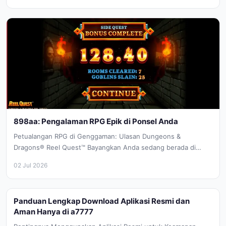
898aa: Pengalaman RPG Epik di Ponsel Anda
Petualangan RPG di Genggaman: Ulasan Dungeons &
Dragons® Reel Quest™ Bayangkan Anda sedang berada di
tengah hiruk-pikuk kota malam yang...
02 Jul 2026
Panduan Lengkap Download Aplikasi Resmi dan
Aman Hanya di a7777