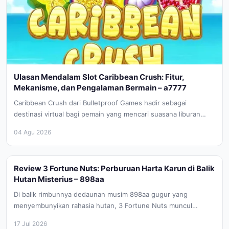
Ulasan Mendalam Slot Caribbean Crush: Fitur,
Mekanisme, dan Pengalaman Bermain – a7777
Caribbean Crush dari Bulletproof Games hadir sebagai
destinasi virtual bagi pemain yang mencari suasana liburan
tropis di layar perangkat mereka....
04 Agu 2026
Review 3 Fortune Nuts: Perburuan Harta Karun di Balik
Hutan Misterius – 898aa
Di balik rimbunnya dedaunan musim 898aa gugur yang
menyembunyikan rahasia hutan, 3 Fortune Nuts muncul
sebagai tantangan bagi mereka yang...
17 Jul 2026