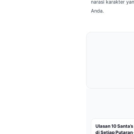
narasi karakter ya
Anda.
Ulasan 10 Santa’s
di Setiap Putaran