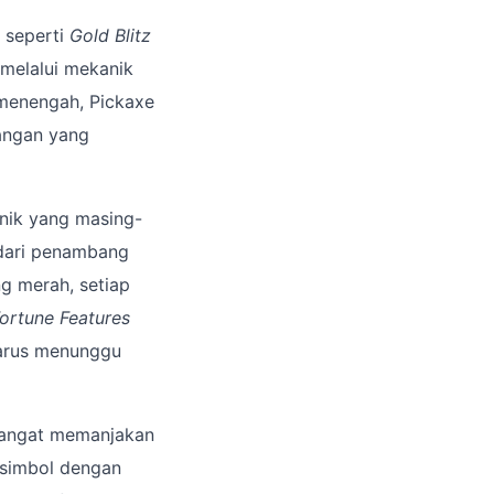
 seperti
Gold Blitz
melalui mekanik
enengah, Pickaxe
angan yang
nik yang masing-
 dari penambang
g merah, setiap
ortune Features
harus menunggu
 sangat memanjakan
 simbol dengan